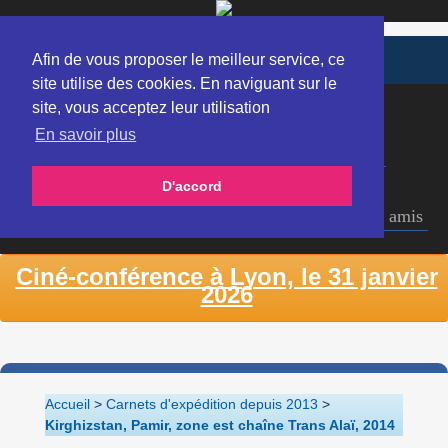
Afin de vous proposer le meilleur service, ce
site utilise des cookies. En naviguant sur le
site, vous acceptez leur utilisation
Accueil
Carnets d'expédition depuis 2013
En savoir plus
Ciné-conférences bénévoles
Films réalisés
Défi solidaire contre le cancer 2013-2015
D'accord
Expéditions depuis 1984
Articles et ITV
Liens amis
Ciné-conférence à Lyon, le 31 janvier
2026
Accueil
>
Carnets d'expédition depuis 2013
>
Kirghizstan, Pamir, zone est chaîne Trans Alaï, 2014