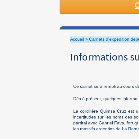
C
Accueil
>
Carnets d'expédition dep
Informations su
Ce carnet sera rempli au cours de
Dès à présent, quelques informati
La cordillère Quimsa Cruz est u
incertitudes sur les noms des so
partirai avec Gabriel Fava, fort g
les massifs argentins de La Ramad