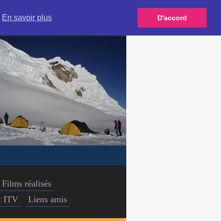
n
En savoir plus
D'accord
Films réalisés
et ITV
Liens amis