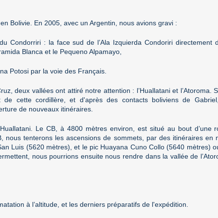
n Bolivie. En 2005, avec un Argentin, nous avions gravi :
u Condorriri : la face sud de l’Ala Izquierda Condoriri directemen
yramida Blanca et le Pequeno Alpamayo,
ana Potosi par la voie des Français.
ruz, deux vallées ont attiré notre attention : l’Huallatani et l’Atoroma
t de cette cordillère, et d'après des contacts boliviens de Gabrie
erture de nouveaux itinéraires.
l’Huallatani. Le CB, à 4800 mètres environ, est situé au bout d’une 
nous tenterons les ascensions de sommets, par des itinéraires en nei
ic San Luis (5620 mètres), et le pic Huayana Cuno Collo (5640 mètres) 
permettent, nous pourrions ensuite nous rendre dans la vallée de l’At
atation à l’altitude, et les derniers préparatifs de l'expédition.