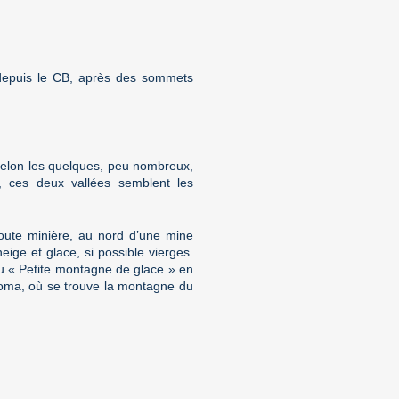
t depuis le CB, après des sommets
. Selon les quelques, peu nombreux,
l, ces deux vallées semblent les
route minière, au nord d’une mine
ge et glace, si possible vierges.
ou « Petite montagne de glace » en
oroma, où se trouve la montagne du